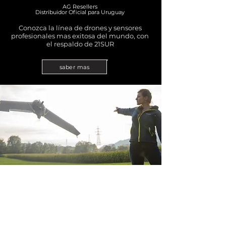
AG Resellers
Distribuidor Oficial para Uruguay
Conozca la línea de drones y sensores
profesionales mas exitosa del mundo, con
el respaldo de 21SUR
saber mas